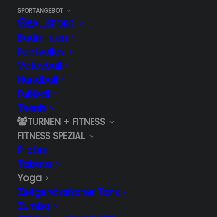
SPORTANGEBOT
BALLSPORT
Badminton
Footvolley
Volleyball
Handball
Fußball
Tennis
TURNEN + FITNESS
Yoga
FITNESS SPEZIAL
Home
Jobbörse
Yoga
Pilates
Tabata
Yoga
Zeitgenössischer Tanz
Yoga - Bewegung,
Zumba
Atmung & innere Ruhe