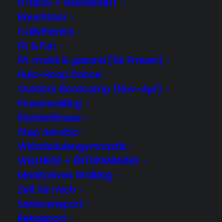
FITNESS + GESUNDHEIT
Bauchtanz
Den Körper erleben in Bewegung und
Calisthenics
Fit & Fun
Ruhe, Zeit und Raum für bewusste
Fit. mobil & gesund (für Frauen)
Atmung und tiefe Entspannung.
Hula-Hoop Dance
Die Stunden richten sich sowohl an
Outdoor Bootcamp (Nov-Apr)
Powerwalking
Anfänger als auch an Fortgeschrittene.
Rückenfitness
(Gruppen Donnerstag und Freitag)
Step Aerobic
Wirbelsäulengymnastik
WELLNESS + ENTSPANNUNG
Yoga - nach T.K.V.
Meditatives Walking
Desikachar
Zeit für mich
Seniorensport
„Yoga muss sich dem Menschen
Rehasport