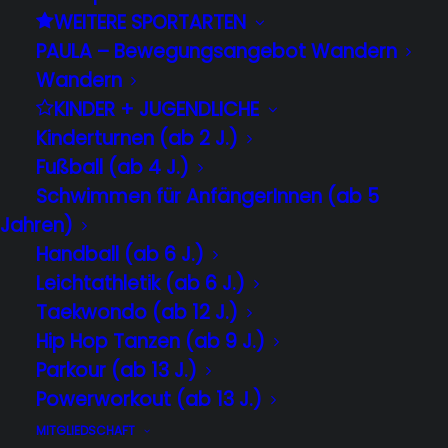
anpassen und nicht der Mensch sich
WEITERE SPORTARTEN
PAULA – Bewegungsangebot Wandern
dem Yoga“
Wandern
Kennzeichen dieser Yogatradition
KINDER + JUGENDLICHE
Kinderturnen (ab 2 J.)
(Viniyoga) ist ein klares,
Fußball (ab 4 J.)
gesundheitsorientiertes Konzept.
Schwimmen für AnfängerInnen (ab 5
Weder Akrobatik, noch auspowernde
Jahren)
Fitness stehen im Mittelpunkt, sondern
Handball (ab 6 J.)
das Erreichen einer bestimmten
Leichtathletik (ab 6 J.)
Qualität: Stabilität, Leichtigkeit und die
Taekwondo (ab 12 J.)
Ausrichtung des Geistes.
Hip Hop Tanzen (ab 9 J.)
Parkour (ab 13 J.)
Du wirst in der Stunde da abgeholt, wo
Powerworkout (ab 13 J.)
Du gerade stehst und benötigst keine
MITGLIEDSCHAFT